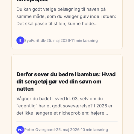
Du kan godt vælge belægning til haven på
samme måde, som du vælger gulv inde i stuen:
Det skal passe til stilen, kunne holde…
EyeForit.dk
·
25. maj 2026
·
11 min læsning
E
INDRETNING
Derfor sover du bedre i bambus: Hvad
dit sengetøj gør ved din søvn om
natten
Vågner du badet i sved kl. 03, selv om du
“egentlig” har et godt soveværelse? I 2026 er
det ikke længere et nicheproblem: højere…
Peter Overgaard
·
25. maj 2026
·
10 min læsning
PO