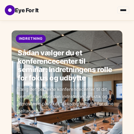
Eye For It
INDRETNING
Sådan vælger du et
konferencecenter til
seminar: Indretningens rolle
for fokus og udbytte
Vælg det perfekte konferencecenter til dit
seminar. Se hvordan indretning, akustik og
atmosfære påvirker fokus og udbytte for dine
deltagere.