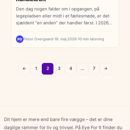
Den dag nogen falder om i opgangen, på
legepladsen eller midt i et fællesmøde, er det
sjældent “en anden” der handler først. I 2026…
Peter Overgaard
·
18. maj 2026
·
10 min læsning
PO
←
1
2
3
4
…
7
→
Dit hjem er mere end bare fire vægge – det er dine
daglige rammer for liv og trivsel. På Eye For It finder du