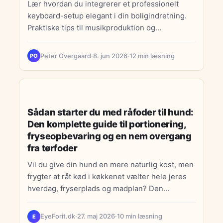
Lær hvordan du integrerer et professionelt
keyboard-setup elegant i din boligindretning.
Praktiske tips til musikproduktion og
hjemmestudio.
Peter Overgaard
·
8. jun 2026
·
12 min læsning
PO
VEDLIGEHOLD
Sådan starter du med råfoder til hund:
Den komplette guide til portionering,
fryseopbevaring og en nem overgang
fra tørfoder
Vil du give din hund en mere naturlig kost, men
frygter at råt kød i køkkenet vælter hele jeres
hverdag, fryserplads og madplan? Den…
EyeForit.dk
·
27. maj 2026
·
10 min læsning
E