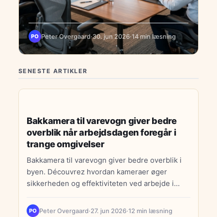
Peter Overgaard
·
30. jun 2026
·
14 min læsning
PO
SENESTE ARTIKLER
INDRETNING
Bakkamera til varevogn giver bedre
overblik når arbejdsdagen foregår i
trange omgivelser
Bakkamera til varevogn giver bedre overblik i
byen. Découvrez hvordan kameraer øger
sikkerheden og effektiviteten ved arbejde i
trange omgivelser og gårde.
Peter Overgaard
·
27. jun 2026
·
12 min læsning
PO