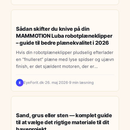
VEDLIGEHOLD
Sådan skifter du knive på din
MAMMOTION Luba robotplæneklipper
– guide til bedre plænekvalitet i 2026
Hvis din robotplæneklipper pludselig efterlader
en “fnulleret” plæne med lyse spidser og ujævn
finish, er det sjældent motoren, der er
problemet. Det er næsten…
EyeForit.dk
·
26. maj 2026
·
9 min læsning
E
LIVSSTIL
Sand, grus eller sten — komplet guide
til at vælge det rigtige materiale til dit
haveprojekt