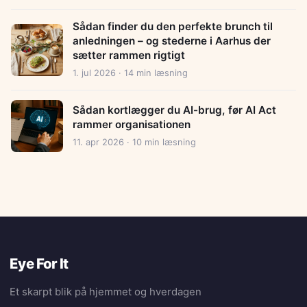
Sådan finder du den perfekte brunch til
anledningen – og stederne i Aarhus der
sætter rammen rigtigt
1. jul 2026 · 14 min læsning
Sådan kortlægger du AI-brug, før AI Act
rammer organisationen
11. apr 2026 · 10 min læsning
Eye For It
Et skarpt blik på hjemmet og hverdagen