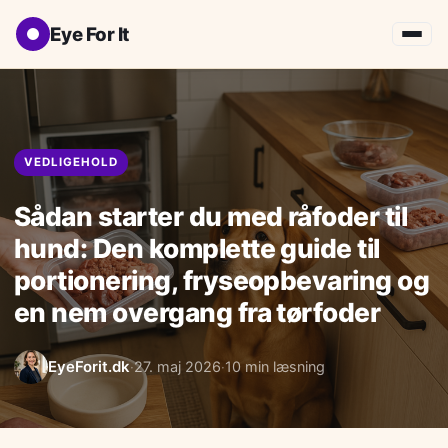
Eye For It
VEDLIGEHOLD
Sådan starter du med råfoder til
hund: Den komplette guide til
portionering, fryseopbevaring og
en nem overgang fra tørfoder
EyeForit.dk
27. maj 2026
10 min læsning
·
·