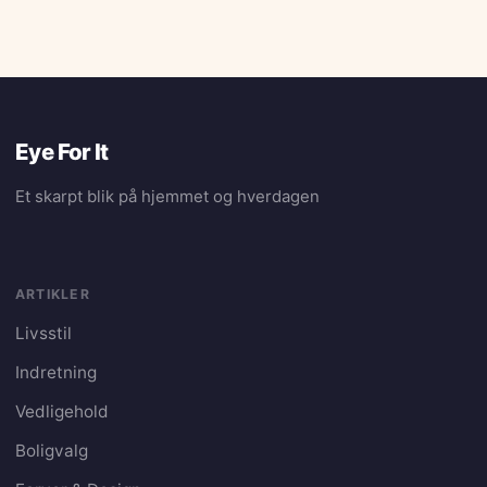
Eye For It
Et skarpt blik på hjemmet og hverdagen
ARTIKLER
Livsstil
Indretning
Vedligehold
Boligvalg