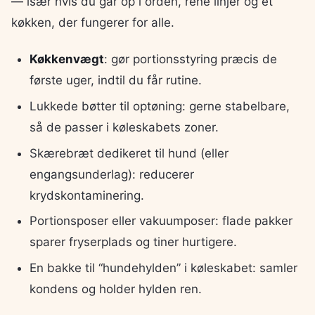
— især hvis du går op i orden, rene linjer og et
køkken, der fungerer for alle.
Køkkenvægt
: gør portionsstyring præcis de
første uger, indtil du får rutine.
Lukkede bøtter til optøning: gerne stabelbare,
så de passer i køleskabets zoner.
Skærebræt dedikeret til hund (eller
engangsunderlag): reducerer
krydskontaminering.
Portionsposer eller vakuumposer: flade pakker
sparer fryserplads og tiner hurtigere.
En bakke til “hundehylden” i køleskabet: samler
kondens og holder hylden ren.