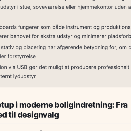
 udstyr i stue, soveværelse eller hjemmekontor uden 
oards fungerer som både instrument og produktion
erer behovet for ekstra udstyr og minimerer pladsfor
, stativ og placering har afgørende betydning for, om 
er forstyrrelse
on via USB gør det muligt at producere professionelt
ternt lydudstyr
up i moderne boligindretning: Fra
 til designvalg