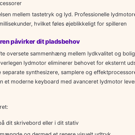
ocessorer
lsen mellem tastetryk og lyd. Professionelle lydmoto
illisekunder, hvilket føles øjeblikkeligt for spilleren
ren påvirker dit pladsbehov
e oversete sammenhæng mellem lydkvalitet og boligi
erlegen lydmotor eliminerer behovet for eksternt uds
ve separate synthesizere, samplere og effektprocessor
an et moderne keyboard med avanceret lydmotor levere
ret:
dit skrivebord eller i dit stativ
mængde og dermed et renere visuelt udtryk