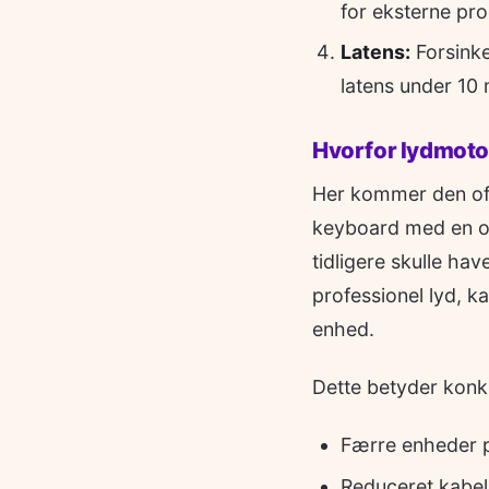
for eksterne pr
Latens:
Forsinke
latens under 10 m
Hvorfor lydmoto
Her kommer den oft
keyboard med en ov
tidligere skulle ha
professionel lyd, k
enhed.
Dette betyder konk
Færre enheder på 
Reduceret kabel