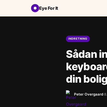
Eye For It
INDRETNING
Sådan in
keyboard
din boli
Peter Overgaard
8
·