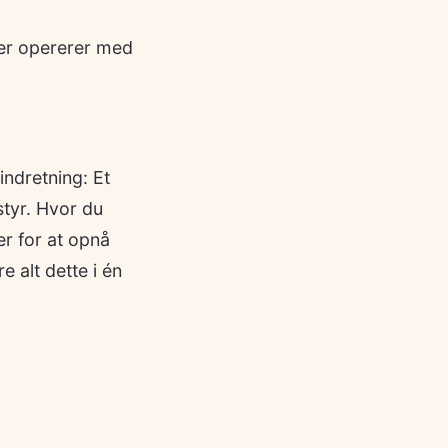
rer opererer med
ndretning: Et
tyr. Hvor du
er for at opnå
 alt dette i én