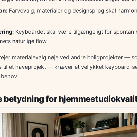
on:
Farvevalg, materialer og designsprog skal harm
ering:
Keyboardet skal være tilgængeligt for spontan 
ets naturlige flow
jer materialevalg nøje ved andre boligprojekter — 
le til et haveprojekt — kræver et vellykket keyboard-
 behov.
 betydning for hjemmestudiokvali