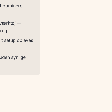
at dominere
sværktøj —
brug
dit setup opleves
 uden synlige