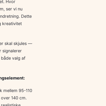
et. Hvor
m, ser vi nu
ndretning. Dette
 kreativitet
r skal skjules —
 signalerer
 både valg af
ingselement:
sk mellem 95-110
g over 140 cm.
realistiske