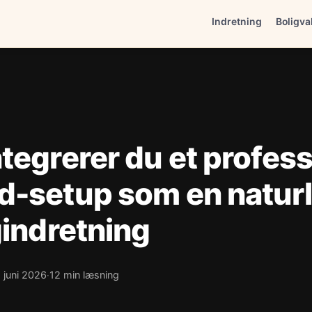
Indretning
Boligva
tegrerer du et profess
-setup som en naturli
gindretning
. juni 2026
12 min læsning
·