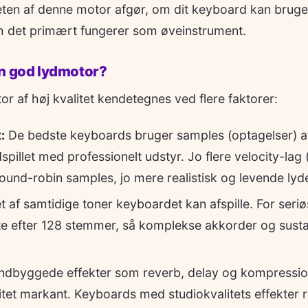
eten af denne motor afgør, om dit keyboard kan bruges 
om det primært fungerer som øveinstrument.
en god lydmotor?
 af høj kvalitet kendetegnes ved flere faktorer:
:
De bedste keyboards bruger samples (optagelser) a
dspillet med professionelt udstyr. Jo flere velocity-la
round-robin samples, jo mere realistisk og levende lyd
t af samtidige toner keyboardet kan afspille. For seri
e efter 128 stemmer, så komplekse akkorder og sust
ndbyggede effekter som reverb, delay og kompressio
itet markant. Keyboards med studiokvalitets effekter