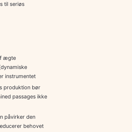
til seriøs
f ægte
g (dynamiske
er instrumentet
øs produktion bør
ained passages ikke
n påvirker den
 reducerer behovet