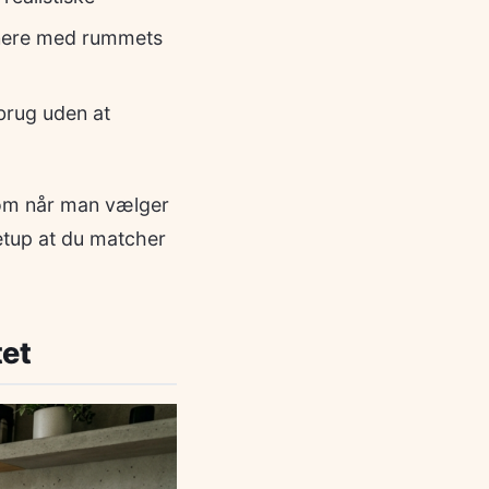
onere med rummets
brug uden at
som når man vælger
setup at du matcher
tet