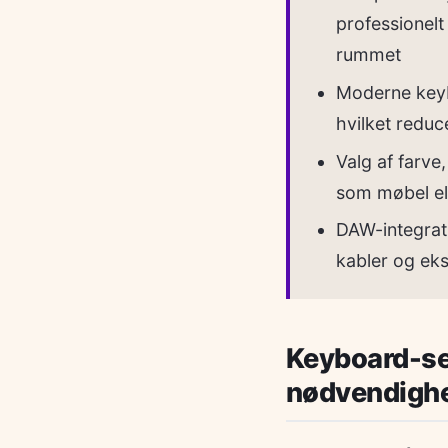
professionelt
rummet
Moderne keyb
hvilket reduc
Valg af farve
som møbel ell
DAW-integrati
kabler og eks
Keyboard-set
nødvendighed