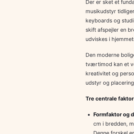
Der er sket et fund
musikudstyr tidlige
keyboards og studi
skift afspejler en 
udviskes i hjemmet
Den moderne bolige
tværtimod kan et ve
kreativitet og pers
udstyr og placering
Tre centrale fakto
Formfaktor og 
cm i bredden, m
Denne forskel er