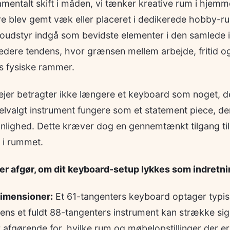
amentalt skift i måden, vi tænker kreative rum i hjemm
re blev gemt væk eller placeret i dedikerede hobby-ru
oudstyr indgå som bevidste elementer i den samlede i
bredere tendens, hvor grænsen mellem arbejde, fritid og
s fysiske rammer.
jer betragter ikke længere et keyboard som noget, de
lvalgt instrument fungere som et statement piece, der
onlighed. Dette kræver dog en gennemtænkt tilgang til
 i rummet.
rer afgør, om dit keyboard-setup lykkes som indretn
dimensioner:
Et 61-tangenters keyboard optager typi
ens et fuldt 88-tangenters instrument kan strække si
 afgørende for, hvilke rum og møbelopstillinger der er 