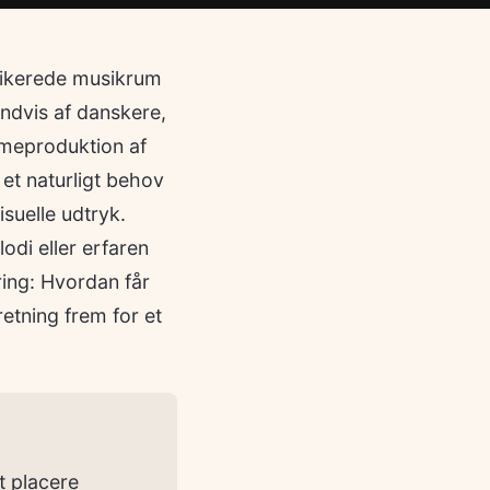
edikerede musikrum
indvis af danskere,
mmeproduktion af
et naturligt behov
suelle udtryk.
di eller erfaren
ing: Hvordan får
retning frem for et
 placere