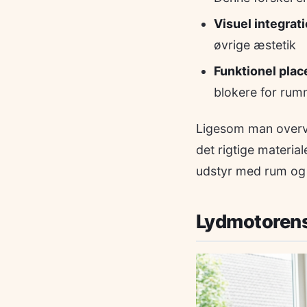
Visuel integrati
øvrige æstetik
Funktionel plac
blokere for rumm
Ligesom man overve
det rigtige materia
udstyr med rum og
Lydmotorens