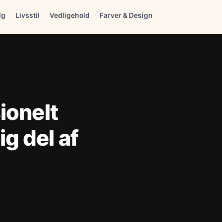
lg
Livsstil
Vedligehold
Farver & Design
ionelt
g del af