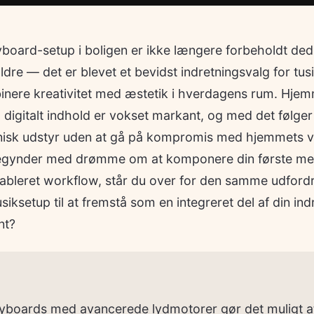
eyboard-setup i boligen er ikke længere forbeholdt d
ældre — det er blevet et bevidst indretningsvalg for tus
inere kreativitet med æstetik i hverdagens rum. Hje
digitalt indhold er vokset markant, og med det følger 
eknisk udstyr uden at gå på kompromis med hjemmets vi
gynder med drømme om at komponere din første melo
ableret workflow, står du over for den samme udfordr
siksetup til at fremstå som en integreret del af din ind
nt?
boards med avancerede lydmotorer gør det muligt at