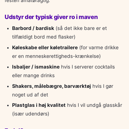
festen amatøragtig.
Udstyr der typisk giver ro i maven
Barbord / bardisk
(så det ikke bare er et
tilfældigt bord med flasker)
Køleskabe eller køletrailere
(for varme drikke
er en menneskerettigheds-krænkelse)
Isbaljer / ismaskine
hvis I serverer cocktails
eller mange drinks
Shakers, målebægre, barværktøj
hvis I gør
noget ud af det
Plastglas i høj kvalitet
hvis I vil undgå glasskår
(især udendørs)