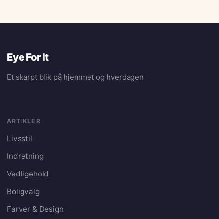
Eye For It
Et skarpt blik på hjemmet og hverdagen
ARTIKLER
Livsstil
Indretning
Vedligehold
Boligvalg
Farver & Design